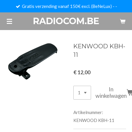
Gratis verzending vanaf 150€ excl. (BeNeLux) - -
Ga
direct
RADIOCOM.BE
naar
de
hoofdinhoud
KENWOOD KBH-
11
€ 12,00
In
winkelwagen
Artikelnummer:
KENWOOD KBH-11