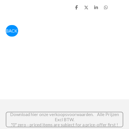
D
D
S
D
e
e
h
e
l
e
a
l
e
l
r
e
n
e
n
BACK
Download hier onze verkoopsvoorwaarden. Alle Prijzen
Excl BTW.
."0" zero - priced items are subject for a price-offer first !